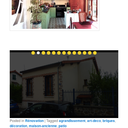
Posted in
Rénovation
|
Tagged
agrandissement
,
art-deco
,
briques
,
décoration
,
maison-ancienne
,
patio