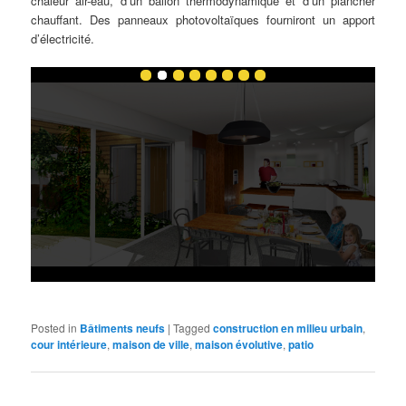
chaleur air-eau, d’un ballon thermodynamique et d’un plancher
chauffant. Des panneaux photovoltaïques fourniront un apport
d’électricité.
Posted in
Bâtiments neufs
|
Tagged
construction en milieu urbain
,
cour intérieure
,
maison de ville
,
maison évolutive
,
patio