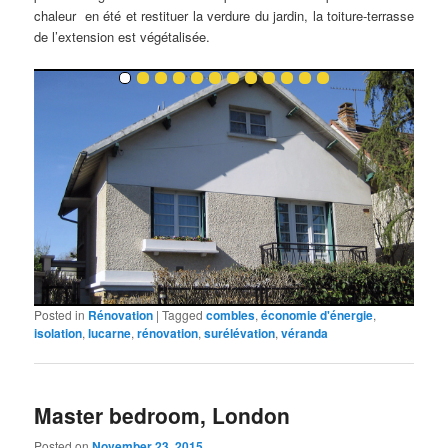
chaleur en été et restituer la verdure du jardin, la toiture-terrasse
de l’extension est végétalisée.
Posted in
Rénovation
|
Tagged
combles
,
économie d'énergie
,
isolation
,
lucarne
,
rénovation
,
surélévation
,
véranda
Master bedroom, London
Posted on
November 23, 2015