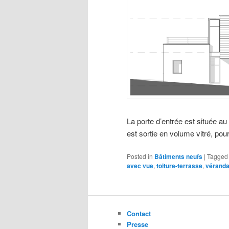
La porte d’entrée est située a
est sortie en volume vitré, po
Posted in
Bâtiments neufs
|
Tagged
avec vue
,
toiture-terrasse
,
vérand
Contact
Presse