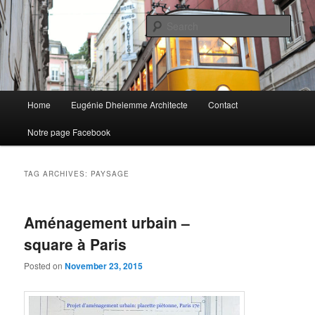
EUGÉNIE DHELEMME Architecte
Sear
ed-archi.com
Main
Home
Eugénie Dhelemme Architecte
Contact
Skip
Skip
menu
Notre page Facebook
to
to
primary
secondary
TAG ARCHIVES:
PAYSAGE
content
content
Aménagement urbain –
square à Paris
Posted on
November 23, 2015